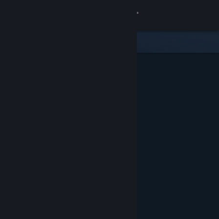
Log på
Butik
Fællesskab
Om
Support
Skift sprog
Hent Steam-mobilappen
Vis desktop-webside