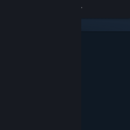
Inloggen
Winkel
Community
Over
Ondersteuning
Taal wijzigen
Download de mobiele Steam-app
Desktopwebsite weergeven