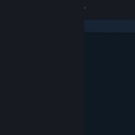
Giriş yap
Mağaza
Topluluk
Hakkında
Destek
Dili değiştir
Steam mobil uygulamasını yükle
Masaüstü internet sitesini görüntüle