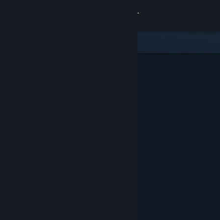
Giriş yap
Mağaza
Topluluk
Hakkında
Destek
Dili değiştir
Steam mobil uygulamasını yükle
Masaüstü internet sitesini görüntüle