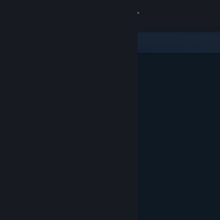
Sign in
Gedung
Komuniti
Tentang
Sokongan
Ubah bahasa
Dapatkan Steam Mobile App
Lihat laman web desktop