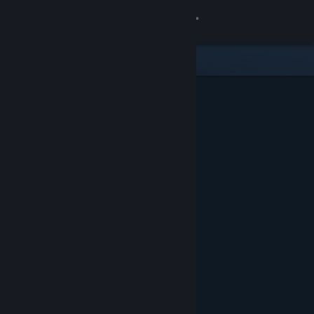
Bejelentkezés
Áruház
Közösség
Névjegy
Támogatás
Nyelvváltás
A Steam mobilalkalmazás beszerzése
Asztali weboldalra váltás