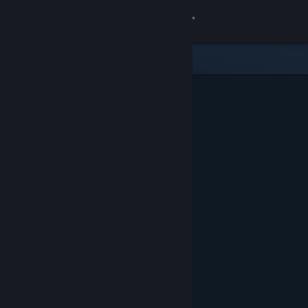
Увійти
Крамниця
Спільнота
Інформація
Підтримка
Змінити мову
Завантажити мобільний застосунок Steam
Переглянути повну версію