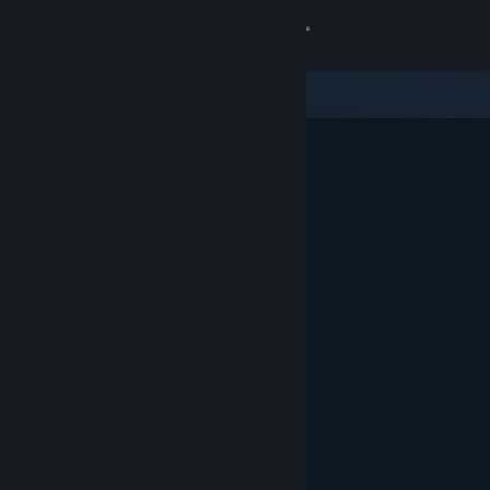
Se connecter
Magasin
Communauté
À propos
Support
Changer la langue
Télécharger l'application mobile Steam
Voir version ordi. du site