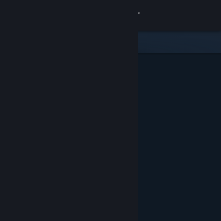
Kirjaudu sisään
Kauppa
Yhteisö
Tietoa
Tuki
Vaihda kieli
Hanki Steam-mobiilisovellus
Näytä työpöytäsivusto