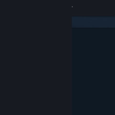
Увійти
Крамниця
Спільнота
Інформація
Підтримка
Змінити мову
Завантажити мобільний застосунок Steam
Переглянути повну версію