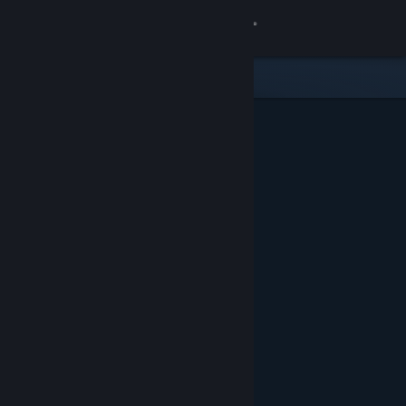
Iniciar sessão
Loja
Comunidade
Sobre
Apoio
Alterar idioma
Instala a app móvel do Steam
Ver versão para computadores