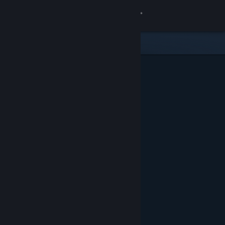
Logg inn
Butikk
Samfunn
Om
Kundestøtte
Bytt språk
Skaff deg Steam-appen på mobil
Vis skrivebordsversjon