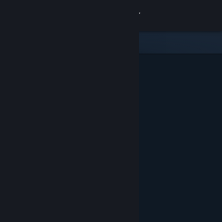
Σύνδεση
Κατάστημα
Κοινότητα
Σχετικά
Υποστήριξη
Αλλαγή γλώσσας
Αποκτήστε την εφαρμογή Steam για κινητές συσκευές
Προβολή ιστοσελίδας για υπολογιστές