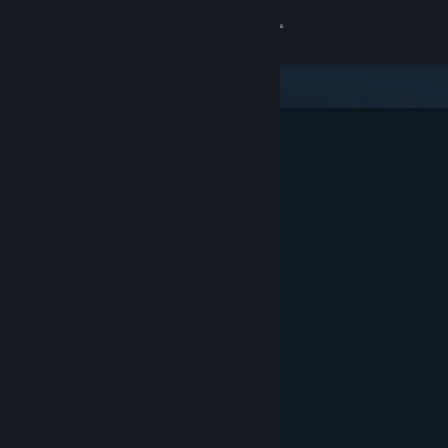
Se connecter
Magasin
Communauté
À propos
Support
Changer la langue
Télécharger l'application mobile Steam
Voir version ordi. du site