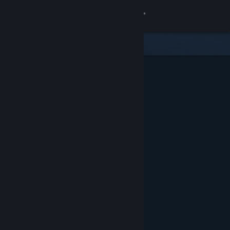
Login
Toko
Komunitas
Tentang
Bantuan
Ubah bahasa
Dapatkan Aplikasi Seluler Steam
Lihat situs web desktop