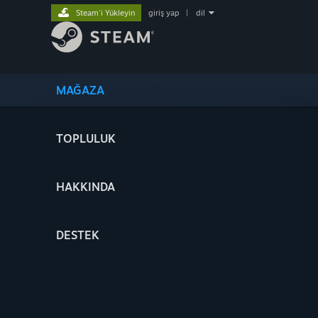
Steam'i Yükleyin
giriş yap
|
dil
MAĞAZA
TOPLULUK
HAKKINDA
DESTEK