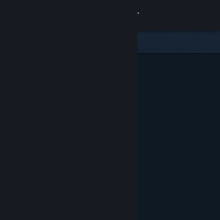
เข้าสู่ระบบ
ร้านค้า
ชุมชน
เกี่ยวกับ
ฝ่ายสนับสนุน
เปลี่ยนภาษา
รับแอป Steam แบบพกพา
ชมเว็บไซต์สำหรับเดสก์ท็อป