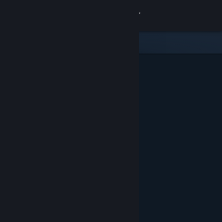
Login
Toko
Komunitas
Tentang
Bantuan
Ubah bahasa
Dapatkan Aplikasi Seluler Steam
Lihat situs web desktop