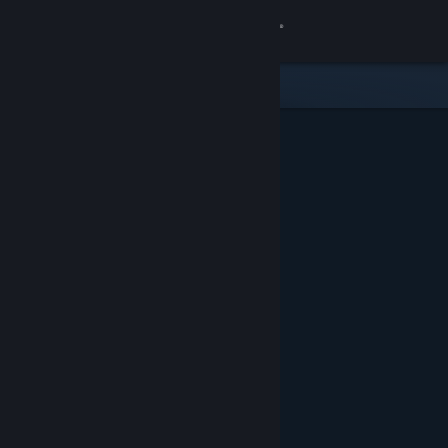
Iniciar sessão
Loja
Comunidade
Sobre
Apoio
Alterar idioma
Instala a app móvel do Steam
Ver versão para computadores