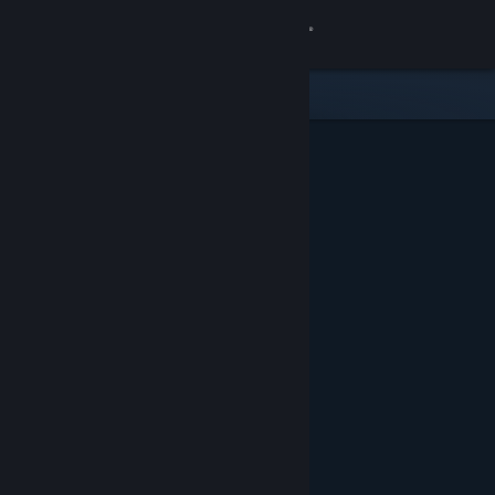
Вписване
Магазин
Общност
Относно
Поддръжка
Смяна на езика
Сдобийте се с мобилното Steam приложение
Преглед на сайта за настолни компютри