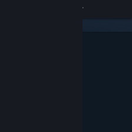
Login
Toko
Komunitas
Tentang
Bantuan
Ubah bahasa
Dapatkan Aplikasi Seluler Steam
Lihat situs web desktop