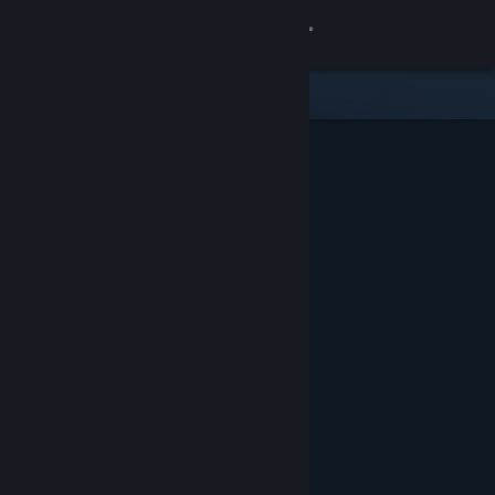
Logg inn
Butikk
Samfunn
Om
Kundestøtte
Bytt språk
Skaff deg Steam-appen på mobil
Vis skrivebordsversjon