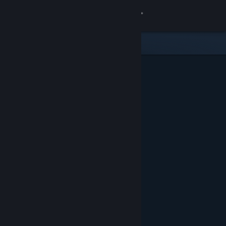
Sign in
Gedung
Komuniti
Tentang
Sokongan
Ubah bahasa
Dapatkan Steam Mobile App
Lihat laman web desktop