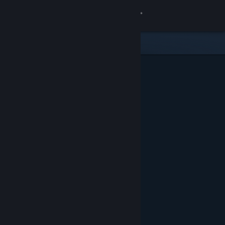
Login
Toko
Komunitas
Tentang
Bantuan
Ubah bahasa
Dapatkan Aplikasi Seluler Steam
Lihat situs web desktop