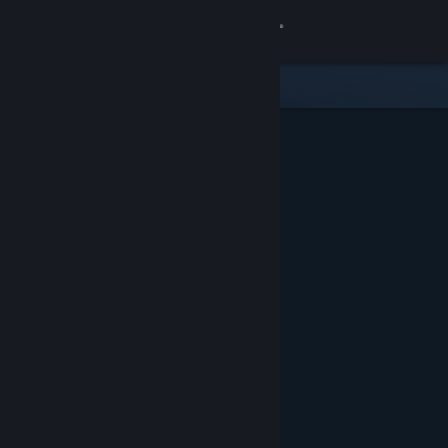
Anmelden
Shop
Community
Info
Support
Sprache ändern
Steam-Mobile-App herunterladen
Desktopversion anzeigen