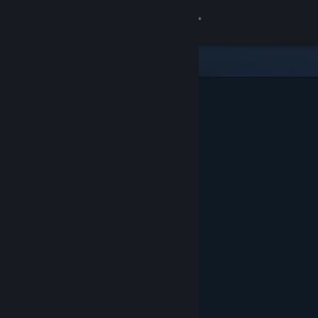
Přihlásit se
Obchod
Komunita
Informace
Podpora
Změnit jazyk
Mobilní aplikace služby Steam
Desktopová verze stránky