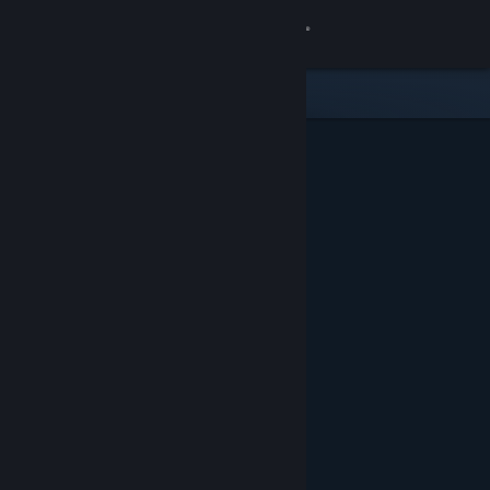
Вписване
Магазин
Общност
Относно
Поддръжка
Смяна на езика
Сдобийте се с мобилното Steam приложение
Преглед на сайта за настолни компютри