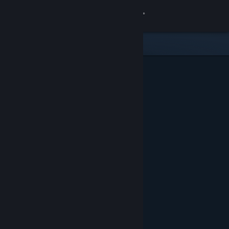
เข้าสู่ระบบ
ร้านค้า
ชุมชน
เกี่ยวกับ
ฝ่ายสนับสนุน
เปลี่ยนภาษา
รับแอป Steam แบบพกพา
ชมเว็บไซต์สำหรับเดสก์ท็อป