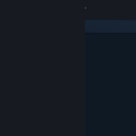
登入
商店
社群
關於
客服
變更語言
取得 Steam 行動應用程式
檢視電腦版網頁