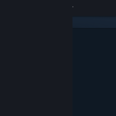
Logga in
Butik
Gemenskap
Om
Support
Byt språk
Skaffa Steams mobilapp
Se skrivbordswebbplats