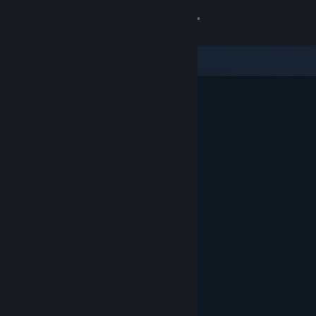
Войти
Магазин
Сообщество
Информация
Поддержка
Изменить язык
Скачать мобильное приложение Steam
Полная версия