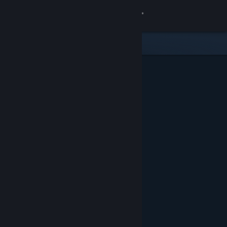
Iniciar sessão
Loja
Comunidade
Sobre
Apoio
Alterar idioma
Instala a app móvel do Steam
Ver versão para computadores