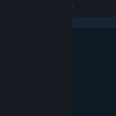
Zaloguj się
Sklep
Społeczność
Informacje
Wsparcie
Zmień język
Pobierz aplikację mobilną Steam
Wersja przeglądarkowa