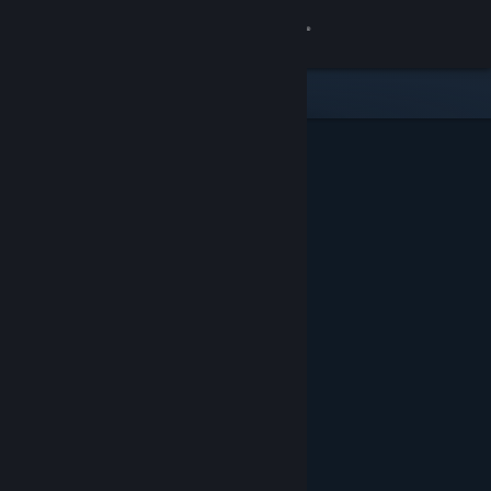
Log på
Butik
Fællesskab
Om
Support
Skift sprog
Hent Steam-mobilappen
Vis desktop-webside