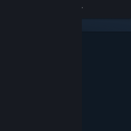
Đăng nhập
Cửa hàng
Cộng đồng
Thông tin
Hỗ trợ
Thay đổi ngôn ngữ
Cài ứng dụng Steam di động
Xem web cho desktop