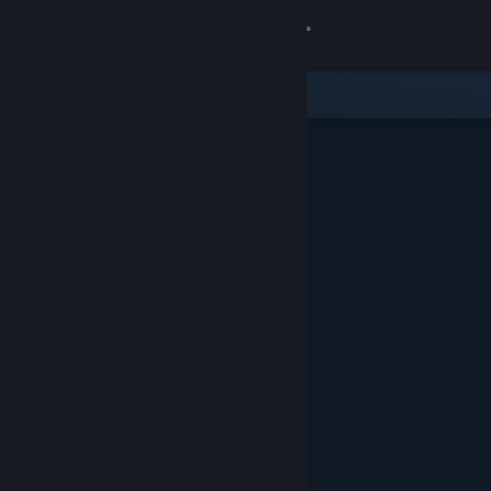
Sign in
Gedung
Komuniti
Tentang
Sokongan
Ubah bahasa
Dapatkan Steam Mobile App
Lihat laman web desktop