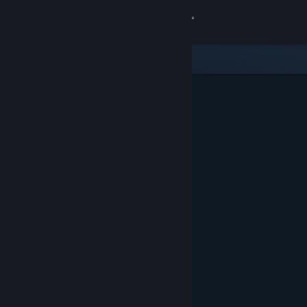
登入
商店
社群
關於
客服
變更語言
取得 Steam 行動應用程式
檢視電腦版網頁