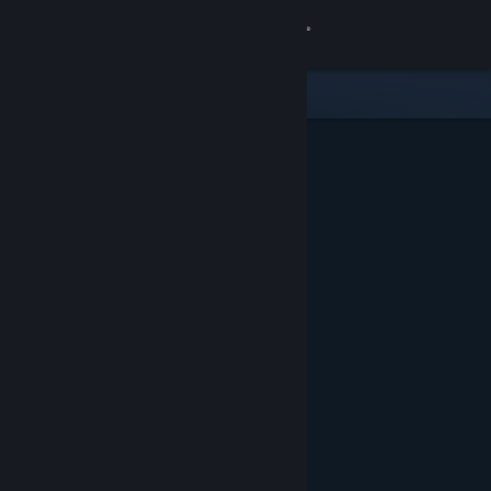
Iniciar sesión
Tienda
Comunidad
Acerca de
Soporte
Cambiar idioma
Obtener la aplicación de Steam Mobile
Ver versión clásica