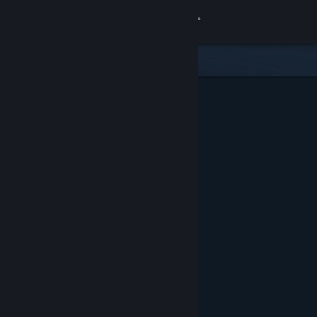
Login
Toko
Komunitas
Tentang
Bantuan
Ubah bahasa
Dapatkan Aplikasi Seluler Steam
Lihat situs web desktop