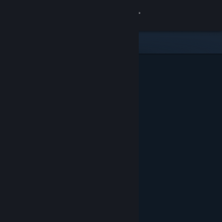
Σύνδεση
Κατάστημα
Κοινότητα
Σχετικά
Υποστήριξη
Αλλαγή γλώσσας
Αποκτήστε την εφαρμογή Steam για κινητές συσκευές
Προβολή ιστοσελίδας για υπολογιστές