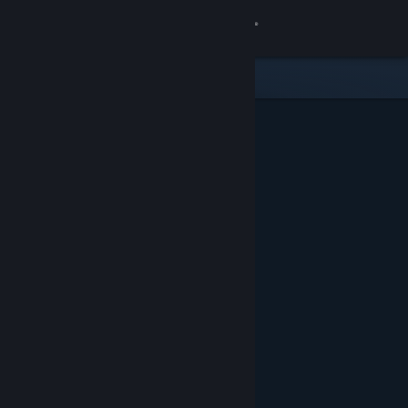
Вписване
Магазин
Общност
Относно
Поддръжка
Смяна на езика
Сдобийте се с мобилното Steam приложение
Преглед на сайта за настолни компютри