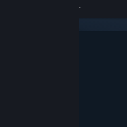
Σύνδεση
Κατάστημα
Κοινότητα
Σχετικά
Υποστήριξη
Αλλαγή γλώσσας
Αποκτήστε την εφαρμογή Steam για κινητές συσκευές
Προβολή ιστοσελίδας για υπολογιστές