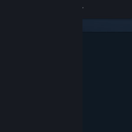
Inloggen
Winkel
Community
Over
Ondersteuning
Taal wijzigen
Download de mobiele Steam-app
Desktopwebsite weergeven