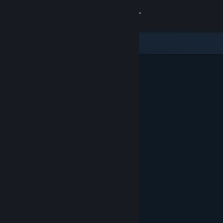
Zaloguj się
Sklep
Społeczność
Informacje
Wsparcie
Zmień język
Pobierz aplikację mobilną Steam
Wersja przeglądarkowa