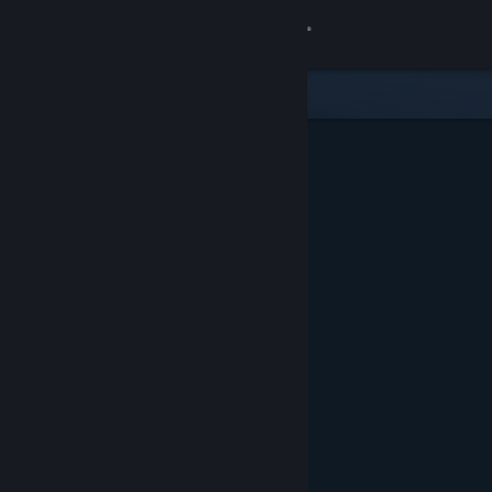
Giriş yap
Mağaza
Topluluk
Hakkında
Destek
Dili değiştir
Steam mobil uygulamasını yükle
Masaüstü internet sitesini görüntüle