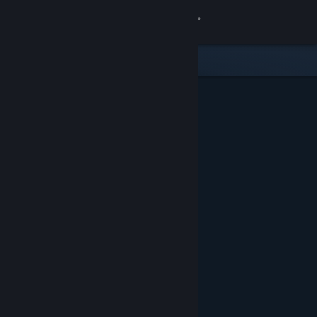
登入
商店
社群
關於
客服
變更語言
取得 Steam 行動應用程式
檢視電腦版網頁