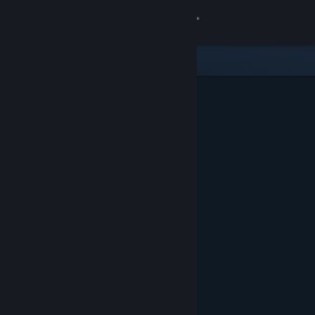
Iniciar sessão
Loja
Comunidade
Sobre
Apoio
Alterar idioma
Instala a app móvel do Steam
Ver versão para computadores