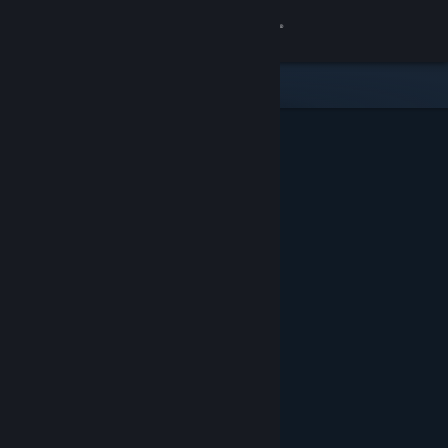
Sign in
Gedung
Komuniti
Tentang
Sokongan
Ubah bahasa
Dapatkan Steam Mobile App
Lihat laman web desktop