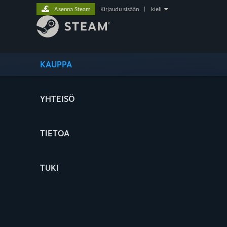
Asenna Steam
Kirjaudu sisään
|
kieli
KAUPPA
YHTEISÖ
TIETOA
TUKI