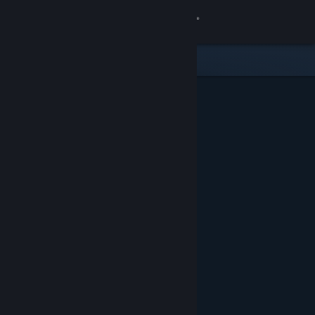
Đăng nhập
Cửa hàng
Cộng đồng
Thông tin
Hỗ trợ
Thay đổi ngôn ngữ
Cài ứng dụng Steam di động
Xem web cho desktop